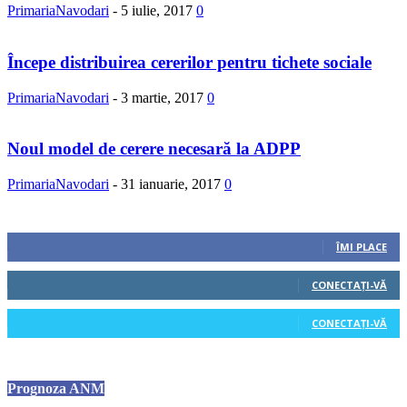
PrimariaNavodari
-
5 iulie, 2017
0
Începe distribuirea cererilor pentru tichete sociale
PrimariaNavodari
-
3 martie, 2017
0
Noul model de cerere necesară la ADPP
PrimariaNavodari
-
31 ianuarie, 2017
0
Urmăriți-ne
0
Fani
ÎMI PLACE
0
Cititori
CONECTAȚI-VĂ
0
Cititori
CONECTAȚI-VĂ
Prognoza ANM