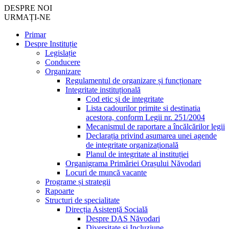
DESPRE NOI
URMAȚI-NE
Primar
Despre Instituție
Legislație
Conducere
Organizare
Regulamentul de organizare și funcționare
Integritate instituțională
Cod etic și de integritate
Lista cadourilor primite si destinatia
acestora, conform Legii nr. 251/2004
Mecanismul de raportare a încălcărilor legii
Declarația privind asumarea unei agende
de integritate organizațională
Planul de integritate al instituției
Organigrama Primăriei Orașului Năvodari
Locuri de muncă vacante
Programe și strategii
Rapoarte
Structuri de specialitate
Direcția Asistență Socială
Despre DAS Năvodari
Diversitate și Incluziune