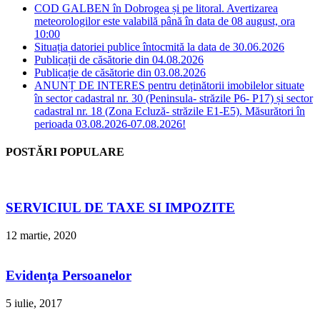
COD GALBEN în Dobrogea și pe litoral. Avertizarea
meteorologilor este valabilă până în data de 08 august, ora
10:00
Situația datoriei publice întocmită la data de 30.06.2026
Publicații de căsătorie din 04.08.2026
Publicație de căsătorie din 03.08.2026
ANUNȚ DE INTERES pentru deținătorii imobilelor situate
în sector cadastral nr. 30 (Peninsula- străzile P6- P17) și sector
cadastral nr. 18 (Zona Ecluză- străzile E1-E5). Măsurători în
perioada 03.08.2026-07.08.2026!
POSTĂRI POPULARE
SERVICIUL DE TAXE SI IMPOZITE
12 martie, 2020
Evidența Persoanelor
5 iulie, 2017