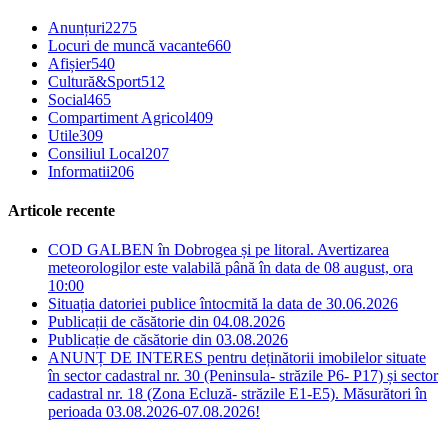
Anunțuri
2275
Locuri de muncă vacante
660
Afișier
540
Cultură&Sport
512
Social
465
Compartiment Agricol
409
Utile
309
Consiliul Local
207
Informatii
206
Articole recente
COD GALBEN în Dobrogea și pe litoral. Avertizarea
meteorologilor este valabilă până în data de 08 august, ora
10:00
Situația datoriei publice întocmită la data de 30.06.2026
Publicații de căsătorie din 04.08.2026
Publicație de căsătorie din 03.08.2026
ANUNȚ DE INTERES pentru deținătorii imobilelor situate
în sector cadastral nr. 30 (Peninsula- străzile P6- P17) și sector
cadastral nr. 18 (Zona Ecluză- străzile E1-E5). Măsurători în
perioada 03.08.2026-07.08.2026!