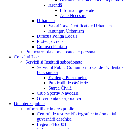
Arendă
Informații generale
Acte Necesare
Urbanism
Valori Taxe Certificat de Urbanism
Anunțuri Urbanism
Direcția Poliția Locală
Protecția civilă
Comisia Paritară
Prelucrarea datelor cu caracter personal
Consiliul Local
Servicii si Institutii subordonate
Serviciul Public Comunitar Local de Evidența a
Persoanelor
Evidența Persoanelor
Publicații de căsătorie
Starea Civilă
Club Sportiv Navodari
Guvernanță Corporativă
De interes public
Informații de interes public
Centrul de resurse bibliografice în domeniul
guvernării deschise
Legea 544/2001