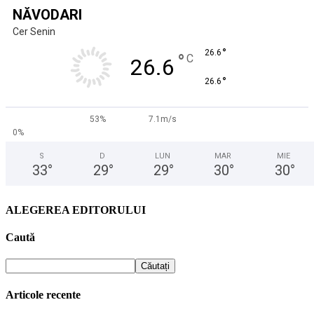
NĂVODARI
Cer Senin
°
26.6
°
C
26.6
°
26.6
53%
7.1m/s
0%
S
D
LUN
MAR
MIE
33
°
29
°
29
°
30
°
30
°
ALEGEREA EDITORULUI
Caută
Articole recente