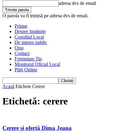
adresa dvs de email
O parola va fi trimisă pe adresa dvs de email.
Primar
Despre Instituție
Consiliul Local
De interes public
Oraș
Contact
Formulare Tip
Monitorul Oficial Local
Plăți Online
Acasă
Etichete
Cerere
Etichetă: cerere
Cerere și ofertă Dima Jeana