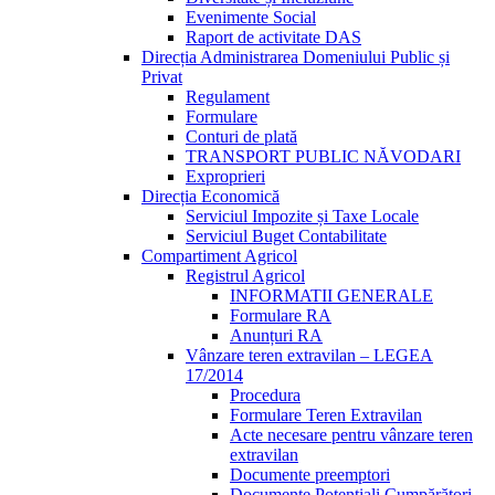
Evenimente Social
Raport de activitate DAS
Direcția Administrarea Domeniului Public și
Privat
Regulament
Formulare
Conturi de plată
TRANSPORT PUBLIC NĂVODARI
Exproprieri
Direcția Economică
Serviciul Impozite și Taxe Locale
Serviciul Buget Contabilitate
Compartiment Agricol
Registrul Agricol
INFORMATII GENERALE
Formulare RA
Anunțuri RA
Vânzare teren extravilan – LEGEA
17/2014
Procedura
Formulare Teren Extravilan
Acte necesare pentru vânzare teren
extravilan
Documente preemptori
Documente Potențiali Cumpărători