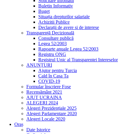
Solicitare infomatii
Buletin Informativ
Buget
Situația drepturilor salariale
Achizitii Publice
Declarații de avere si de interese
Transparență Decizională
Consultare publică
Legea 52/2003
Rapoarte anuale Legea 52/2003
Registru ONG
Registrul Unic al Transparentei Intereselor
ANUNȚURI
Ajutor pentru Turcia
Cald în Casa Ta
COVID-19
Formular înscriere Fose
Recensământ 2021
AJUT UCRAINA
ALEGERI 2024
Alegeri Prezidențiale 2025
Alegeri Parlamentare 2020
Alegeri Locale 2020
Oraș
Date Istorice