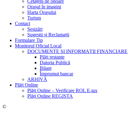
Cetățeni de onoare
Orașul în imagini
Harta Orașului
Turism
Contact
Sesizări
Sugestii și Reclamații
Formulare Tip
Monitorul Oficial Local
DOCUMENTE ŞI INFORMAŢII FINANCIARE
Plăți restante
Datoria Publică
Bilanț
Împrumut bancar
ARHIVĂ
Plăți Online
Plăți Online – Verificare ROL E-tax
Plăți Online REGISTA
©