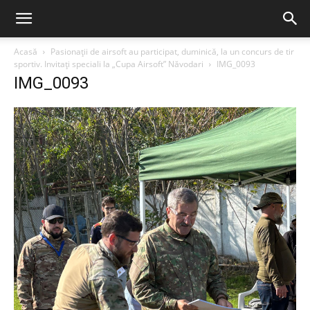
Acasă
Pasionații de airsoft au participat, duminică, la un concurs de tir
sportiv. Invitați speciali la „Cupa Airsoft” Năvodari
IMG_0093
IMG_0093