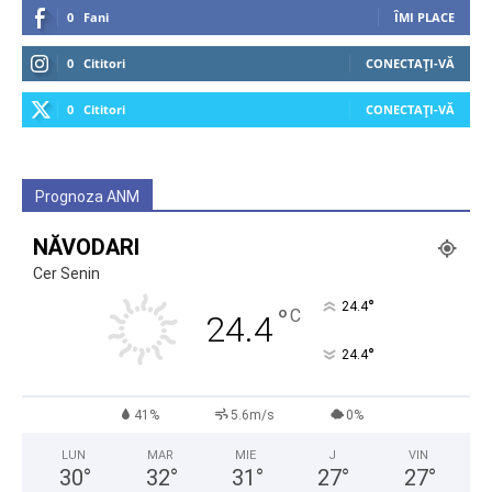
0
Fani
ÎMI PLACE
0
Cititori
CONECTAȚI-VĂ
0
Cititori
CONECTAȚI-VĂ
Prognoza ANM
NĂVODARI
Cer Senin
°
24.4
°
C
24.4
°
24.4
41%
5.6m/s
0%
LUN
MAR
MIE
J
VIN
30
°
32
°
31
°
27
°
27
°