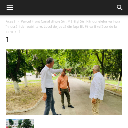
Acasă
Parcul Front Canal dintre Str. Mării și Str. Rândunelelor va intra
în lucrări de reabilitare. Locul de joacă din fața Bl. F3 va fi refăcut de la
zero
1
1