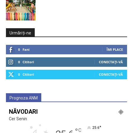
Urmăriți-ne
0
Fani
ÎMI PLACE
0
Cititori
CONECTAȚI-VĂ
0
Cititori
CONECTAȚI-VĂ
Prognoza ANM
NĂVODARI
Cer Senin
°
25.6
°
C