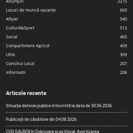
Anunțuri
2275
Locuri de muncă vacante
660
Afișier
540
Cultură&Sport
512
Social
465
Compartiment Agricol
409
Utile
309
Consiliul Local
207
Informatii
206
Articole recente
Situația datoriei publice întocmită la data de 30.06.2026
Publicații de căsătorie din 04.08.2026
COD GALBEN în Dobrogea și pe litoral. Avertizarea