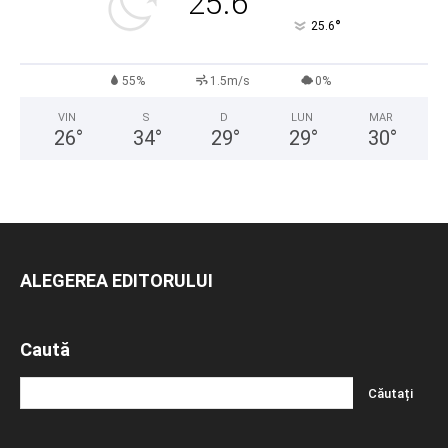
25.6
°
25.6
55%
1.5m/s
0%
VIN
S
D
LUN
MAR
26
°
34
°
29
°
29
°
30
°
ALEGEREA EDITORULUI
Caută