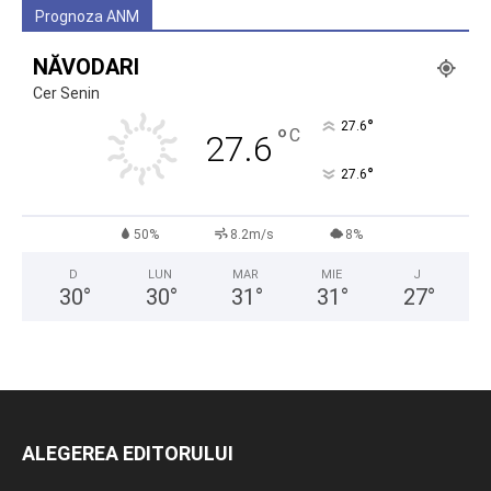
Prognoza ANM
NĂVODARI
Cer Senin
°
27.6
°
C
27.6
°
27.6
50%
8.2m/s
8%
D
LUN
MAR
MIE
J
30
°
30
°
31
°
31
°
27
°
ALEGEREA EDITORULUI