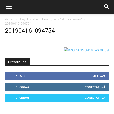
Acasă
Orașul nostru îmbracă „haine” de primăvară!
20190416_094754
20190416_094754
Urmăriți-ne
0
Fani
ÎMI PLACE
0
Cititori
CONECTAȚI-VĂ
0
Cititori
CONECTAȚI-VĂ