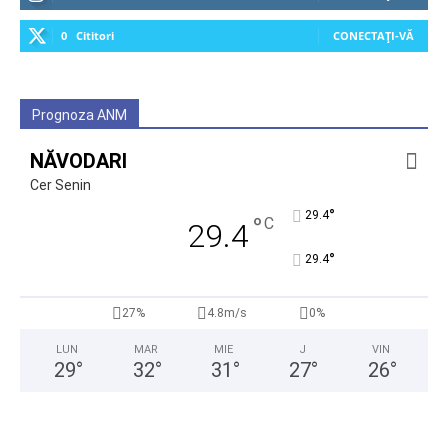
0
Cititori
CONECTAȚI-VĂ
Prognoza ANM
NĂVODARI
Cer Senin
°
29.4
°
C
29.4
°
29.4
27%
4.8m/s
0%
LUN
MAR
MIE
J
VIN
29
°
32
°
31
°
27
°
26
°