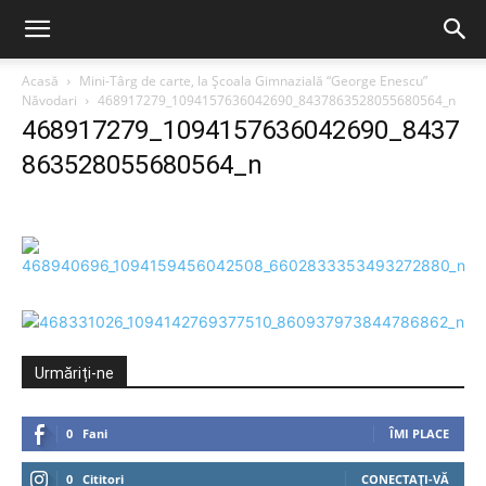
Acasă
Mini-Târg de carte, la Școala Gimnazială “George Enescu”
Năvodari
468917279_1094157636042690_8437863528055680564_n
468917279_1094157636042690_8437
863528055680564_n
Urmăriți-ne
0
Fani
ÎMI PLACE
0
Cititori
CONECTAȚI-VĂ