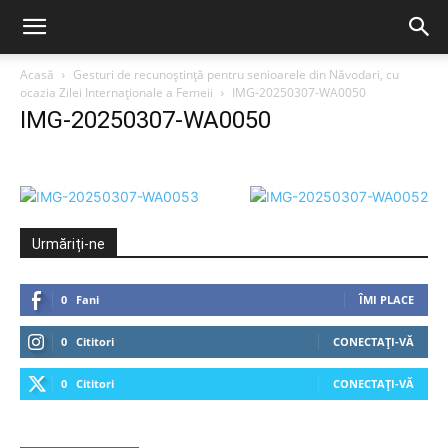
Acasă
Gesturi de recunoștință pentru senioarele din Năvodari, cu
ocazia Zilei Internaționale a Femeii
IMG-20250307-WA0050
IMG-20250307-WA0050
Urmăriți-ne
0
Fani
ÎMI PLACE
0
Cititori
CONECTAȚI-VĂ
0
Cititori
CONECTAȚI-VĂ