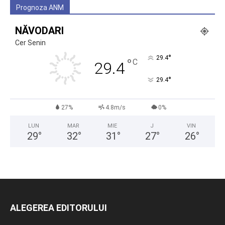
Prognoza ANM
NĂVODARI
Cer Senin
°
29.4
°
C
29.4
°
29.4
27%
4.8m/s
0%
LUN
MAR
MIE
J
VIN
29
°
32
°
31
°
27
°
26
°
ALEGEREA EDITORULUI