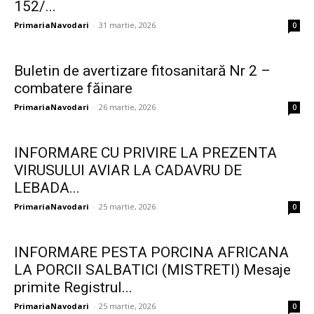
152/...
PrimariaNavodari
-
31 martie, 2026
0
Buletin de avertizare fitosanitară Nr 2 –
combatere făinare
PrimariaNavodari
-
26 martie, 2026
0
INFORMARE CU PRIVIRE LA PREZENTA
VIRUSULUI AVIAR LA CADAVRU DE
LEBADA...
PrimariaNavodari
-
25 martie, 2026
0
INFORMARE PESTA PORCINA AFRICANA
LA PORCII SALBATICI (MISTRETI) Mesaje
primite Registrul...
PrimariaNavodari
-
25 martie, 2026
0