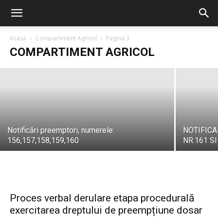
pesta porcină africană depistat in data
de 14.07.2026 in Localitatea Satu Nou,
jud Constanța
Acasă
Compartiment Agricol
Pagina 3
COMPARTIMENT AGRICOL
PrimariaNavodari
-
17 iulie, 2026
Notificări preemptori, numerele:
NOTIFIC
156,157,158,159,160
NR.161 SI
Proces verbal derulare etapa procedurală
exercitarea dreptului de preempțiune dosar