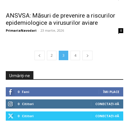
ANSVSA: Măsuri de prevenire a riscurilor
epidemiologice a virusurilor aviare
PrimariaNavodari
-
23 martie, 2026
0
2
3
4
Urmăriți-ne
0
Fani
ÎMI PLACE
0
Cititori
CONECTAȚI-VĂ
0
Cititori
CONECTAȚI-VĂ