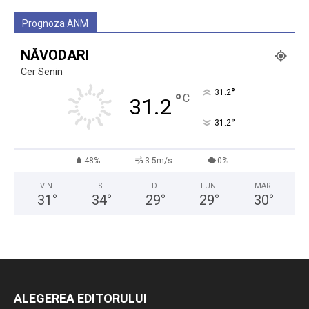
Prognoza ANM
NĂVODARI
Cer Senin
°
31.2
°
C
31.2
°
31.2
48%
3.5m/s
0%
VIN
S
D
LUN
MAR
31
°
34
°
29
°
29
°
30
°
ALEGEREA EDITORULUI