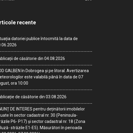
rticole recente
tuația datoriei publice întocmită la data de
.06.2026
blicații de căsătorie din 04.08.2026
D GALBEN în Dobrogea și pe litoral. Avertizarea
teorologilor este valabilă până în data de 07
gust, ora 10:00
blicație de căsătorie din 03.08.2026
UNȚ DE INTERES pentru deținătorii imobilelor
tuate în sector cadastral nr. 30 (Peninsula-
răzile P6- P17) și sector cadastral nr. 18 (Zona
luză- străzile E1-E5). Măsurători în perioada