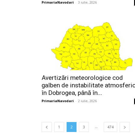
PrimariaNavodari
-
3 iulie, 2026
Avertizări meteorologice cod
galben de instabilitate atmosferi
în Dobrogea, până în...
PrimariaNavodari
-
2 iulie, 2026
...
1
2
3
474