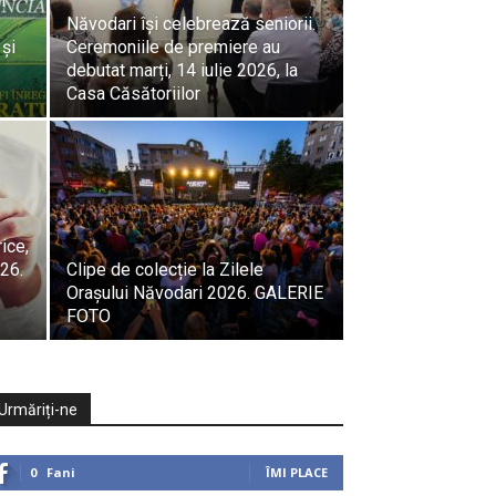
n
Năvodari își celebrează seniorii.
 și
Ceremoniile de premiere au
debutat marți, 14 iulie 2026, la
Casa Căsătoriilor
ice,
26.
Clipe de colecție la Zilele
Orașului Năvodari 2026. GALERIE
FOTO
Urmăriți-ne
0
Fani
ÎMI PLACE