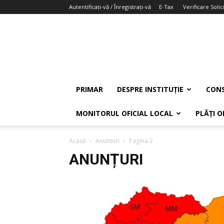
Autentificați-vă / Înregistrați-vă
E-Tax
Verificare Solici
PRIMAR
DESPRE INSTITUȚIE
CONS
MONITORUL OFICIAL LOCAL
PLĂȚI O
Acasă
Anunțuri
Pagina 2
ANUNȚURI