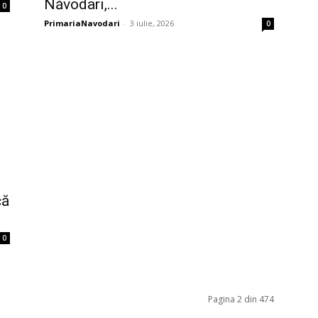
Năvodari,...
0
PrimariaNavodari
-
3 iulie, 2026
0
că
0
Pagina 2 din 474