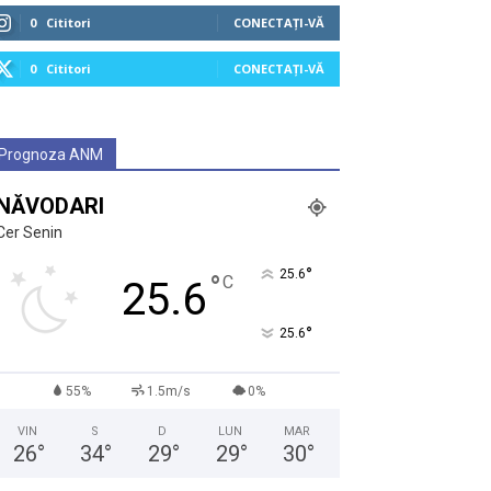
0
Cititori
CONECTAȚI-VĂ
0
Cititori
CONECTAȚI-VĂ
Prognoza ANM
NĂVODARI
Cer Senin
°
25.6
°
C
25.6
°
25.6
55%
1.5m/s
0%
VIN
S
D
LUN
MAR
26
°
34
°
29
°
29
°
30
°