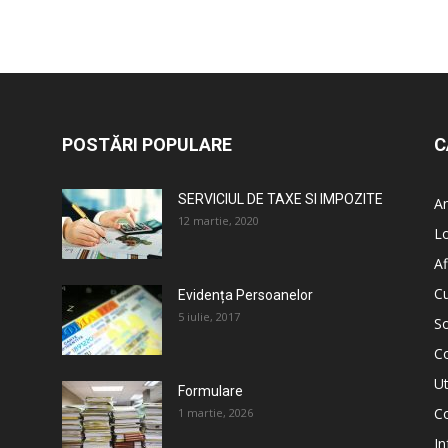
POSTĂRI POPULARE
C
SERVICIUL DE TAXE SI IMPOZITE
An
12 martie, 2020
L
Af
C
Evidența Persoanelor
5 iulie, 2017
So
C
Ut
Formulare
Co
1 martie, 2026
In