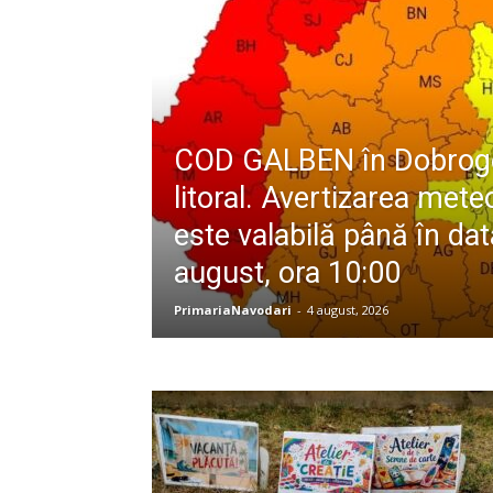
COD GALBEN în Dobroge
litoral. Avertizarea mete
este valabilă până în da
august, ora 10:00
PrimariaNavodari
-
4 august, 2026