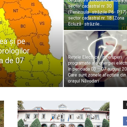
deținătorii imobilelor situate î
sector cadastral nr. 30
(Peninsula- străzile P6- P17)
sector cadastral nr. 18 (Zona
Ecluză- străzile...
a și pe
orologilor
Rețele Electrice: Întreruperi
ta de 07
programate ale energiei electr
în perioada 03 – 07 august 20
Care sunt zonele afectate din
orașul Năvodari