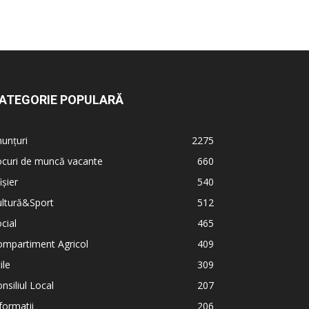
ATEGORIE POPULARĂ
unțuri
2275
ocuri de muncă vacante
660
ișier
540
ultură&Sport
512
cial
465
ompartiment Agricol
409
ile
309
nsiliul Local
207
formatii
206