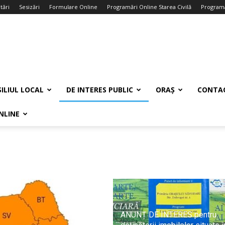
tări
Sesizări
Formulare Online
Programări Online Starea Civilă
Programa
ILIUL LOCAL
DE INTERES PUBLIC
ORAȘ
CONTA
NLINE
ANUNȚ DE INTERES pentru