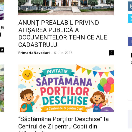
ANUNȚ PREALABIL PRIVIND
la
AFIȘAREA PUBLICĂ A
i
DOCUMENTELOR TEHNICE ALE
CADASTRULUI
0
PrimariaNavodari
-
6 iulie, 2026
0
n
“Săptămâna Porților Deschise“ la
Centrul de Zi pentru Copii din