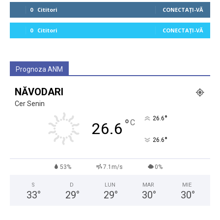
0
Cititori
CONECTAȚI-VĂ
0
Cititori
CONECTAȚI-VĂ
Prognoza ANM
NĂVODARI
Cer Senin
°
26.6
°
C
26.6
°
26.6
53%
7.1m/s
0%
S
D
LUN
MAR
MIE
33
°
29
°
29
°
30
°
30
°