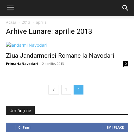
Acasă
2013
aprilie
Arhive Lunare: aprilie 2013
Ziua Jandarmeriei Romane la Navodari
PrimariaNavodari
-
2 aprilie, 2013
0
1
2
Urmăriți-ne
0
Fani
ÎMI PLACE