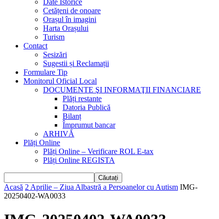
Date Istorice
Cetățeni de onoare
Orașul în imagini
Harta Orașului
Turism
Contact
Sesizări
Sugestii și Reclamații
Formulare Tip
Monitorul Oficial Local
DOCUMENTE ŞI INFORMAŢII FINANCIARE
Plăți restante
Datoria Publică
Bilanț
Împrumut bancar
ARHIVĂ
Plăți Online
Plăți Online – Verificare ROL E-tax
Plăți Online REGISTA
Acasă
2 Aprilie – Ziua Albastră a Persoanelor cu Autism
IMG-
20250402-WA0033