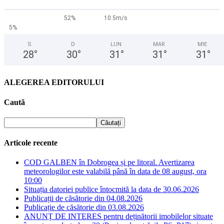
52%
10.5m/s
5%
S
D
LUN
MAR
MIE
28
°
30
°
31
°
31
°
31
°
ALEGEREA EDITORULUI
Caută
Articole recente
COD GALBEN în Dobrogea și pe litoral. Avertizarea
meteorologilor este valabilă până în data de 08 august, ora
10:00
Situația datoriei publice întocmită la data de 30.06.2026
Publicații de căsătorie din 04.08.2026
Publicație de căsătorie din 03.08.2026
ANUNȚ DE INTERES pentru deținătorii imobilelor situate