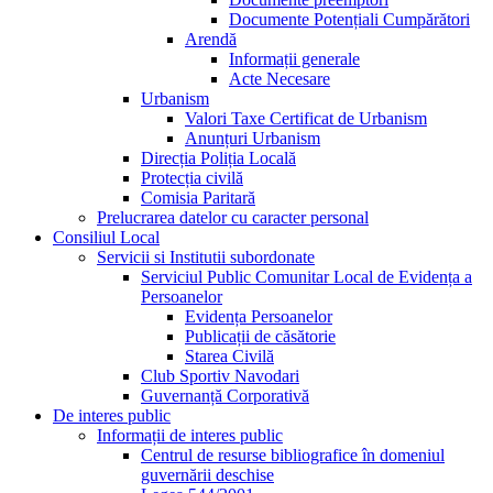
Documente Potențiali Cumpărători
Arendă
Informații generale
Acte Necesare
Urbanism
Valori Taxe Certificat de Urbanism
Anunțuri Urbanism
Direcția Poliția Locală
Protecția civilă
Comisia Paritară
Prelucrarea datelor cu caracter personal
Consiliul Local
Servicii si Institutii subordonate
Serviciul Public Comunitar Local de Evidența a
Persoanelor
Evidența Persoanelor
Publicații de căsătorie
Starea Civilă
Club Sportiv Navodari
Guvernanță Corporativă
De interes public
Informații de interes public
Centrul de resurse bibliografice în domeniul
guvernării deschise