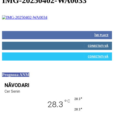
IMG-20250402-WA0033
Urmăriți-ne
0
Fani
ÎMI PLACE
0
Cititori
CONECTAȚI-VĂ
0
Cititori
CONECTAȚI-VĂ
Prognoza ANM
NĂVODARI
Cer Senin
°
28.3
°
C
28.3
°
28.3