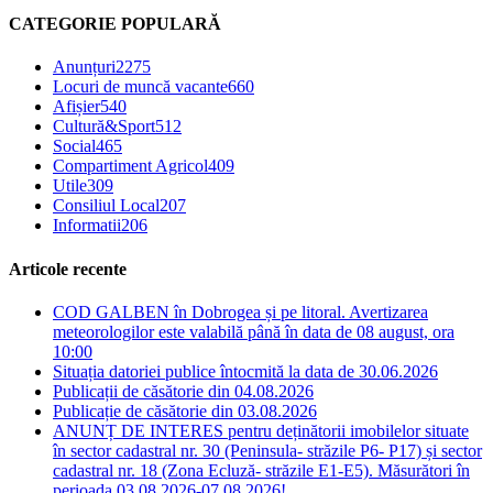
CATEGORIE POPULARĂ
Anunțuri
2275
Locuri de muncă vacante
660
Afișier
540
Cultură&Sport
512
Social
465
Compartiment Agricol
409
Utile
309
Consiliul Local
207
Informatii
206
Articole recente
COD GALBEN în Dobrogea și pe litoral. Avertizarea
meteorologilor este valabilă până în data de 08 august, ora
10:00
Situația datoriei publice întocmită la data de 30.06.2026
Publicații de căsătorie din 04.08.2026
Publicație de căsătorie din 03.08.2026
ANUNȚ DE INTERES pentru deținătorii imobilelor situate
în sector cadastral nr. 30 (Peninsula- străzile P6- P17) și sector
cadastral nr. 18 (Zona Ecluză- străzile E1-E5). Măsurători în
perioada 03.08.2026-07.08.2026!