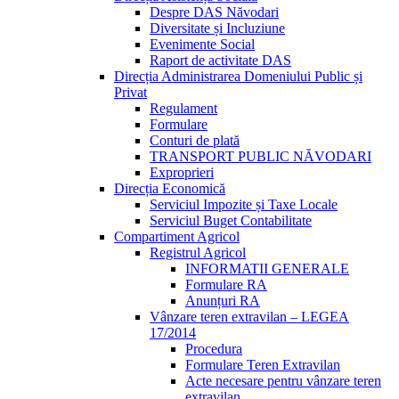
Despre DAS Năvodari
Diversitate și Incluziune
Evenimente Social
Raport de activitate DAS
Direcția Administrarea Domeniului Public și
Privat
Regulament
Formulare
Conturi de plată
TRANSPORT PUBLIC NĂVODARI
Exproprieri
Direcția Economică
Serviciul Impozite și Taxe Locale
Serviciul Buget Contabilitate
Compartiment Agricol
Registrul Agricol
INFORMATII GENERALE
Formulare RA
Anunțuri RA
Vânzare teren extravilan – LEGEA
17/2014
Procedura
Formulare Teren Extravilan
Acte necesare pentru vânzare teren
extravilan