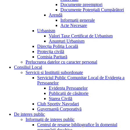
Documente preemptori
Documente Potențiali Cumpărători
Arendă
Informații generale
Acte Necesare
Urbanism
Valori Taxe Certificat de Urbanism
Anunțuri Urbanism
Direcția Poliția Locală
Protecția civilă
Comisia Paritară
Prelucrarea datelor cu caracter personal
Consiliul Local
Servicii si Institutii subordonate
Serviciul Public Comunitar Local de Evidența a
Persoanelor
Evidența Persoanelor
Publicații de căsătorie
Starea Civilă
Club Sportiv Navodari
Guvernanță Corporativă
De interes public
Informații de interes public
Centrul de resurse bibliografice în domeniul
guvernării deschise