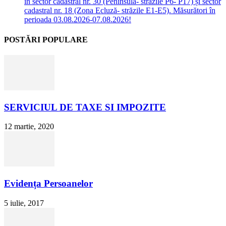
în sector cadastral nr. 30 (Peninsula- străzile P6- P17) și sector
cadastral nr. 18 (Zona Ecluză- străzile E1-E5). Măsurători în
perioada 03.08.2026-07.08.2026!
POSTĂRI POPULARE
SERVICIUL DE TAXE SI IMPOZITE
12 martie, 2020
Evidența Persoanelor
5 iulie, 2017