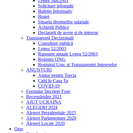
Legea 544/2001
Solicitare infomatii
Buletin Informativ
Buget
Situația drepturilor salariale
Achizitii Publice
Declarații de avere si de interese
Transparență Decizională
Consultare publică
Legea 52/2003
Rapoarte anuale Legea 52/2003
Registru ONG
Registrul Unic al Transparentei Intereselor
ANUNȚURI
Ajutor pentru Turcia
Cald în Casa Ta
COVID-19
Formular înscriere Fose
Recensământ 2021
AJUT UCRAINA
ALEGERI 2024
Alegeri Prezidențiale 2025
Alegeri Parlamentare 2020
Alegeri Locale 2020
Oraș