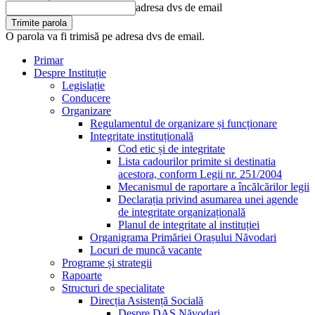
adresa dvs de email
O parola va fi trimisă pe adresa dvs de email.
Primar
Despre Instituție
Legislație
Conducere
Organizare
Regulamentul de organizare și funcționare
Integritate instituțională
Cod etic și de integritate
Lista cadourilor primite si destinatia
acestora, conform Legii nr. 251/2004
Mecanismul de raportare a încălcărilor legii
Declarația privind asumarea unei agende
de integritate organizațională
Planul de integritate al instituției
Organigrama Primăriei Orașului Năvodari
Locuri de muncă vacante
Programe și strategii
Rapoarte
Structuri de specialitate
Direcția Asistență Socială
Despre DAS Năvodari