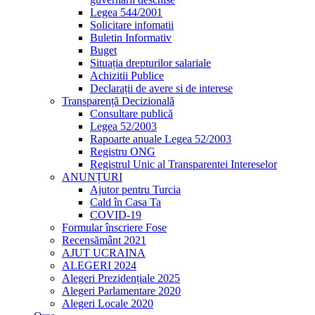
Legea 544/2001
Solicitare infomatii
Buletin Informativ
Buget
Situația drepturilor salariale
Achizitii Publice
Declarații de avere si de interese
Transparență Decizională
Consultare publică
Legea 52/2003
Rapoarte anuale Legea 52/2003
Registru ONG
Registrul Unic al Transparentei Intereselor
ANUNȚURI
Ajutor pentru Turcia
Cald în Casa Ta
COVID-19
Formular înscriere Fose
Recensământ 2021
AJUT UCRAINA
ALEGERI 2024
Alegeri Prezidențiale 2025
Alegeri Parlamentare 2020
Alegeri Locale 2020