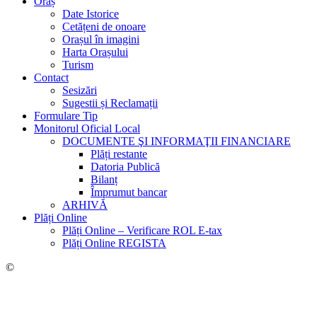
Oraș
Date Istorice
Cetățeni de onoare
Orașul în imagini
Harta Orașului
Turism
Contact
Sesizări
Sugestii și Reclamații
Formulare Tip
Monitorul Oficial Local
DOCUMENTE ŞI INFORMAŢII FINANCIARE
Plăți restante
Datoria Publică
Bilanț
Împrumut bancar
ARHIVĂ
Plăți Online
Plăți Online – Verificare ROL E-tax
Plăți Online REGISTA
©