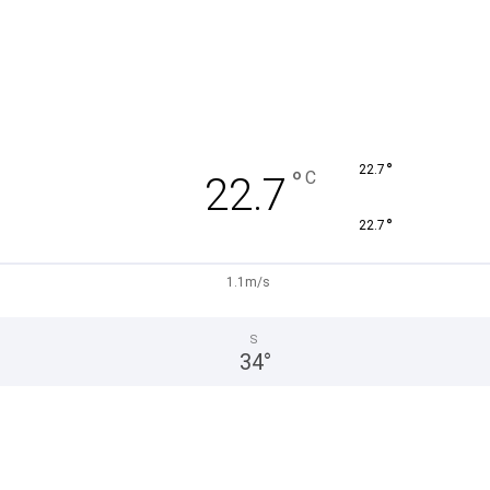
°
22.7
°
C
22.7
°
22.7
1.1m/s
S
34
°