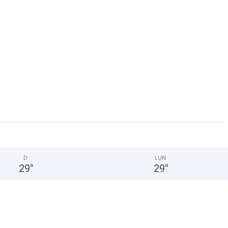
D
LUN
29
°
29
°