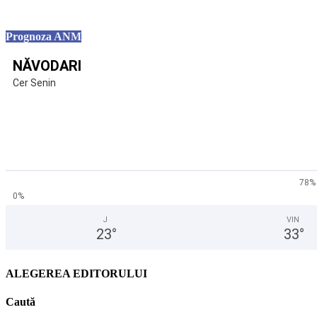
Prognoza ANM
NĂVODARI
Cer Senin
78%
0%
J
VIN
23
°
33
°
ALEGEREA EDITORULUI
Caută