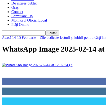
De interes public
Oraș
Contact
Formulare Tip
Monitorul Oficial Local
Plăți Online
Acasă
14-15 Februarie – Zile dedicate lecturii și iubirii pentru cărți î
WhatsApp Image 2025-02-14 at 
Urmăriți-ne
0
Fani
0
Cititori
0
Cititori