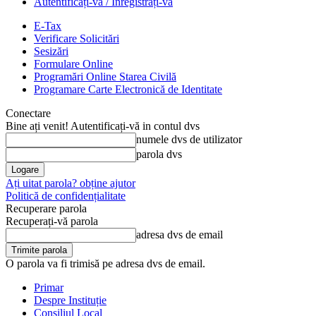
Autentificați-vă / Înregistrați-vă
E-Tax
Verificare Solicitări
Sesizări
Formulare Online
Programări Online Starea Civilă
Programare Carte Electronică de Identitate
Conectare
Bine ați venit! Autentificați-vă in contul dvs
numele dvs de utilizator
parola dvs
Ați uitat parola? obține ajutor
Politică de confidențialitate
Recuperare parola
Recuperați-vă parola
adresa dvs de email
O parola va fi trimisă pe adresa dvs de email.
Primar
Despre Instituție
Consiliul Local