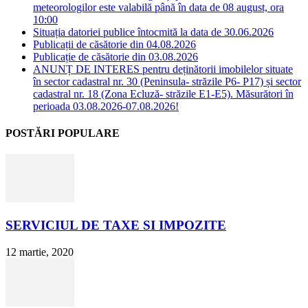
meteorologilor este valabilă până în data de 08 august, ora
10:00
Situația datoriei publice întocmită la data de 30.06.2026
Publicații de căsătorie din 04.08.2026
Publicație de căsătorie din 03.08.2026
ANUNȚ DE INTERES pentru deținătorii imobilelor situate
în sector cadastral nr. 30 (Peninsula- străzile P6- P17) și sector
cadastral nr. 18 (Zona Ecluză- străzile E1-E5). Măsurători în
perioada 03.08.2026-07.08.2026!
POSTĂRI POPULARE
SERVICIUL DE TAXE SI IMPOZITE
12 martie, 2020