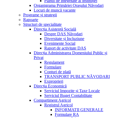
Planul de integritate al instituției
Organigrama Primăriei Orașului Năvodari
Locuri de muncă vacante
Programe și strategii
Rapoarte
Structuri de specialitate
Direcția Asistență Socială
Despre DAS Năvodari
Diversitate și Incluziune
Evenimente Social
Raport de activitate DAS
Direcția Administrarea Domeniului Public și
Privat
Regulament
Formulare
Conturi de plată
TRANSPORT PUBLIC NĂVODARI
Exproprieri
Direcția Economică
Serviciul Impozite și Taxe Locale
Serviciul Buget Contabilitate
Compartiment Agricol
Registrul Agricol
INFORMATII GENERALE
Formulare RA