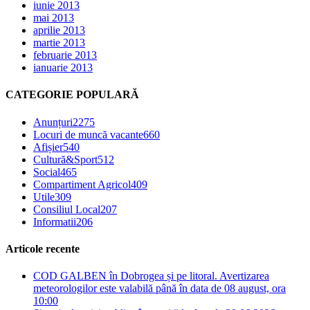
iunie 2013
mai 2013
aprilie 2013
martie 2013
februarie 2013
ianuarie 2013
CATEGORIE POPULARĂ
Anunțuri
2275
Locuri de muncă vacante
660
Afișier
540
Cultură&Sport
512
Social
465
Compartiment Agricol
409
Utile
309
Consiliul Local
207
Informatii
206
Articole recente
COD GALBEN în Dobrogea și pe litoral. Avertizarea
meteorologilor este valabilă până în data de 08 august, ora
10:00