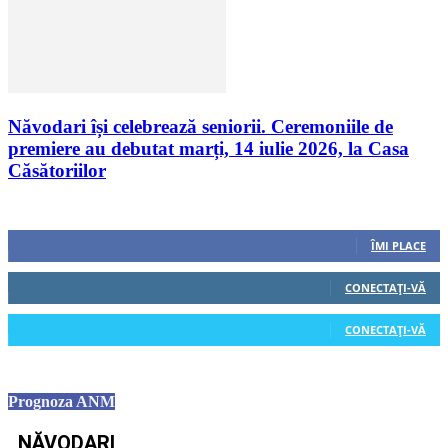
Năvodari își celebrează seniorii. Ceremoniile de
premiere au debutat marți, 14 iulie 2026, la Casa
Căsătoriilor
Urmăriți-ne
0
Fani
ÎMI PLACE
0
Cititori
CONECTAȚI-VĂ
0
Cititori
CONECTAȚI-VĂ
Prognoza ANM
NĂVODARI