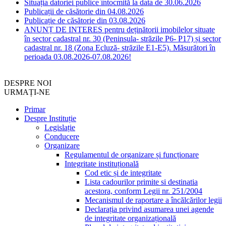
Situația datoriei publice întocmită la data de 30.06.2026
Publicații de căsătorie din 04.08.2026
Publicație de căsătorie din 03.08.2026
ANUNȚ DE INTERES pentru deținătorii imobilelor situate
în sector cadastral nr. 30 (Peninsula- străzile P6- P17) și sector
cadastral nr. 18 (Zona Ecluză- străzile E1-E5). Măsurători în
perioada 03.08.2026-07.08.2026!
DESPRE NOI
URMAȚI-NE
Primar
Despre Instituție
Legislație
Conducere
Organizare
Regulamentul de organizare și funcționare
Integritate instituțională
Cod etic și de integritate
Lista cadourilor primite si destinatia
acestora, conform Legii nr. 251/2004
Mecanismul de raportare a încălcărilor legii
Declarația privind asumarea unei agende
de integritate organizațională