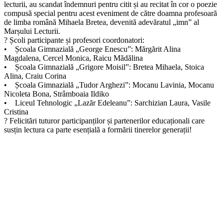
lecturii, au scandat îndemnuri pentru citit și au recitat în cor o poezie
compusă special pentru acest eveniment de către doamna profesoară
de limba română Mihaela Bretea, devenită adevăratul „imn” al
Marșului Lecturii.
? Școli participante și profesori coordonatori:
• Școala Gimnazială „George Enescu”: Mărgărit Alina
Magdalena, Cercel Monica, Raicu Mădălina
• Școala Gimnazială „Grigore Moisil”: Bretea Mihaela, Stoica
Alina, Craiu Corina
• Școala Gimnazială „Tudor Arghezi”: Mocanu Lavinia, Mocanu
Nicoleta Bona, Strâmboaia Ildiko
• Liceul Tehnologic „Lazăr Edeleanu”: Sarchizian Laura, Vasile
Cristina
? Felicitări tuturor participanților și partenerilor educaționali care
susțin lectura ca parte esențială a formării tinerelor generații!