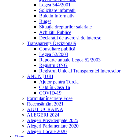
Legea 544/2001
Solicitare infomatii
Buletin Informativ
Buget
Situația drepturilor salariale
Achizitii Publice
Declarații de avere si de interese
Transparență Decizională
Consultare publică
Legea 52/2003
Rapoarte anuale Legea 52/2003
Registru ONG
Registrul Unic al Transparentei Intereselor
ANUNȚURI
Ajutor pentru Turcia
Cald în Casa Ta
COVID-19
Formular înscriere Fose
Recensământ 2021
AJUT UCRAINA
ALEGERI 2024
Alegeri Prezidențiale 2025
Alegeri Parlamentare 2020
Alegeri Locale 2020
Oraș