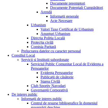
Documente preemptori
Documente Potențiali Cumpărători
Arendă
Informații generale
Acte Necesare
Urbanism
Valori Taxe Certificat de Urbanism
Anunțuri Urbanism
Direcția Poliția Locală
Protecția civilă
Comisia Paritară
Prelucrarea datelor cu caracter personal
Consiliul Local
Servicii si Institutii subordonate
Serviciul Public Comunitar Local de Evidența a
Persoanelor
Evidența Persoanelor
Publicații de căsătorie
Starea Civilă
Club Sportiv Navodari
Guvernanță Corporativă
De interes public
Informații de interes public
Centrul de resurse bibliografice în domeniul
guvernării deschise