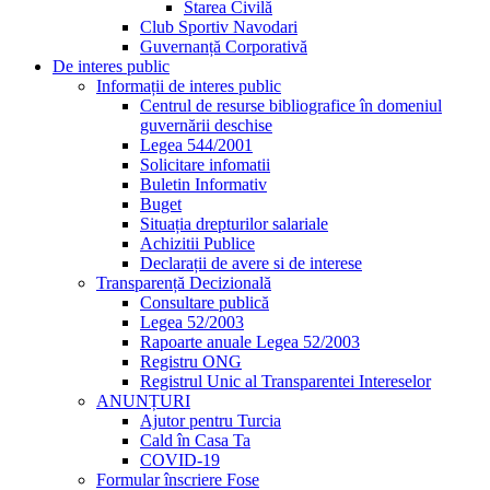
Starea Civilă
Club Sportiv Navodari
Guvernanță Corporativă
De interes public
Informații de interes public
Centrul de resurse bibliografice în domeniul
guvernării deschise
Legea 544/2001
Solicitare infomatii
Buletin Informativ
Buget
Situația drepturilor salariale
Achizitii Publice
Declarații de avere si de interese
Transparență Decizională
Consultare publică
Legea 52/2003
Rapoarte anuale Legea 52/2003
Registru ONG
Registrul Unic al Transparentei Intereselor
ANUNȚURI
Ajutor pentru Turcia
Cald în Casa Ta
COVID-19
Formular înscriere Fose