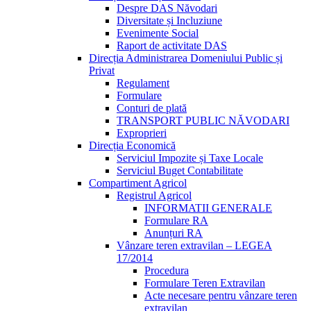
Despre DAS Năvodari
Diversitate și Incluziune
Evenimente Social
Raport de activitate DAS
Direcția Administrarea Domeniului Public și
Privat
Regulament
Formulare
Conturi de plată
TRANSPORT PUBLIC NĂVODARI
Exproprieri
Direcția Economică
Serviciul Impozite și Taxe Locale
Serviciul Buget Contabilitate
Compartiment Agricol
Registrul Agricol
INFORMATII GENERALE
Formulare RA
Anunțuri RA
Vânzare teren extravilan – LEGEA
17/2014
Procedura
Formulare Teren Extravilan
Acte necesare pentru vânzare teren
extravilan