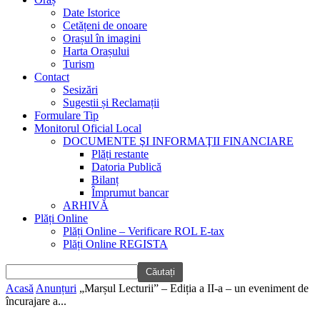
Date Istorice
Cetățeni de onoare
Orașul în imagini
Harta Orașului
Turism
Contact
Sesizări
Sugestii și Reclamații
Formulare Tip
Monitorul Oficial Local
DOCUMENTE ŞI INFORMAŢII FINANCIARE
Plăți restante
Datoria Publică
Bilanț
Împrumut bancar
ARHIVĂ
Plăți Online
Plăți Online – Verificare ROL E-tax
Plăți Online REGISTA
Acasă
Anunțuri
„Marșul Lecturii” – Ediția a II-a – un eveniment de
încurajare a...