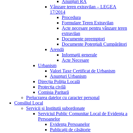
Anunțuri RA
Vânzare teren extravilan – LEGEA
17/2014
Procedura
Formulare Teren Extravilan
Acte necesare pentru vânzare teren
extravilan
Documente preemptori
Documente Potențiali Cumpărători
Arendă
Informații generale
Acte Necesare
Urbanism
Valori Taxe Certificat de Urbanism
Anunțuri Urbanism
Direcția Poliția Locală
Protecția civilă
Comisia Paritară
Prelucrarea datelor cu caracter personal
Consiliul Local
Servicii si Institutii subordonate
Serviciul Public Comunitar Local de Evidența a
Persoanelor
Evidența Persoanelor
Publicații de căsătorie