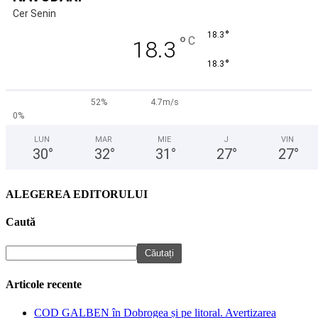
Cer Senin
°
18.3
°
C
18.3
°
18.3
52%
4.7m/s
0%
LUN
MAR
MIE
J
VIN
30
°
32
°
31
°
27
°
27
°
ALEGEREA EDITORULUI
Caută
Articole recente
COD GALBEN în Dobrogea și pe litoral. Avertizarea