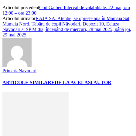
Articolul precedent
Cod Galben Interval de valabilitate: 22 mai, ora
12:00 – ora 23:00
Articolul următor
RAJA SA: Atenție, se oprește apa în Mamaia Sat,
Mamaia Nord, Tabăra de copii Năvodari, Depozit 10, Ecluza
Năvodari și SP Midia, începând de miercuri, 28 mai 2025, până joi,
29 mai 2025
PrimariaNavodari
ARTICOLE SIMILARE
DE LA ACELAȘI AUTOR