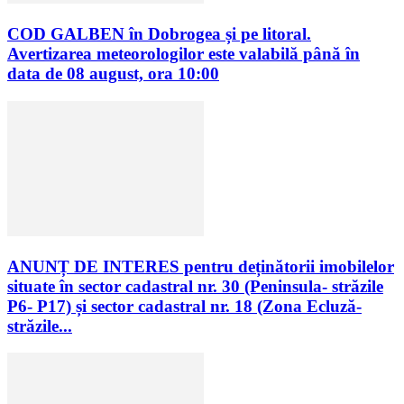
COD GALBEN în Dobrogea și pe litoral.
Avertizarea meteorologilor este valabilă până în
data de 08 august, ora 10:00
ANUNȚ DE INTERES pentru deținătorii imobilelor
situate în sector cadastral nr. 30 (Peninsula- străzile
P6- P17) și sector cadastral nr. 18 (Zona Ecluză-
străzile...