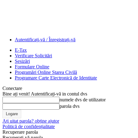
Autentificați-vă / Înregistrați-vă
E-Tax
Verificare Solicitări
Sesizări
Formulare Online
Programări Online Starea Civilă
Programare Carte Electronică de Identitate
Conectare
Bine ați venit! Autentificați-vă in contul dvs
numele dvs de utilizator
parola dvs
Ați uitat parola? obține ajutor
Politică de confidențialitate
Recuperare parola
Recuperați-vă parola