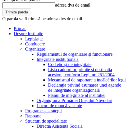
adresa dvs de email
O parola va fi trimisă pe adresa dvs de email.
Primar
Despre Instituție
Legislație
Conducere
Organizare
Regulamentul de organizare și funcționare
Integritate instituțională
Cod etic și de integritate
Lista cadourilor primite si destinatia
acestora, conform Legii nr. 251/2004
Mecanismul de raportare a încălcărilor legii
Declarația privind asumarea unei agende
de integritate organizațională
Planul de integritate al instituției
Organigrama Primăriei Orașului Năvodari
Locuri de muncă vacante
Programe și strategii
Rapoarte
Structuri de specialitate
Direcția Asistență Socială