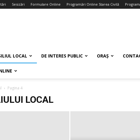
tări
Sesizări
Formulare Online
Programări Online Starea Civilă
Programa
ILIUL LOCAL
DE INTERES PUBLIC
ORAȘ
CONTA
NLINE
l
Pagina 4
IULUI LOCAL