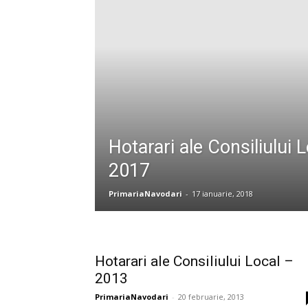
Hotarari ale Consiliului 
2017
PrimariaNavodari
-
17 ianuarie, 2018
Hotarari ale Consiliului Local –
2013
PrimariaNavodari
-
20 februarie, 2013