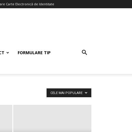
re Carte Electronică de Identitate
CT
FORMULARE TIP
CELE MAI POPULARE