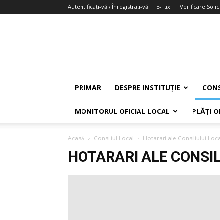
Autentificați-vă / Înregistrați-vă
E-Tax
Verificare Solici
PRIMAR
DESPRE INSTITUȚIE
CONS
MONITORUL OFICIAL LOCAL
PLĂȚI O
Acasă
Consiliul Local
Hotarari ale Consiliului Loca
HOTARARI ALE CONSIL