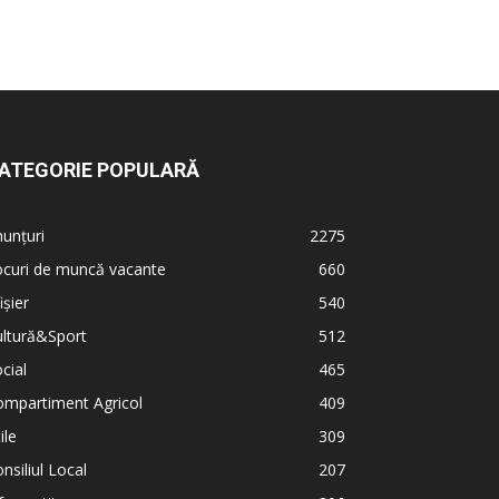
ATEGORIE POPULARĂ
unțuri
2275
ocuri de muncă vacante
660
ișier
540
ultură&Sport
512
cial
465
ompartiment Agricol
409
ile
309
nsiliul Local
207