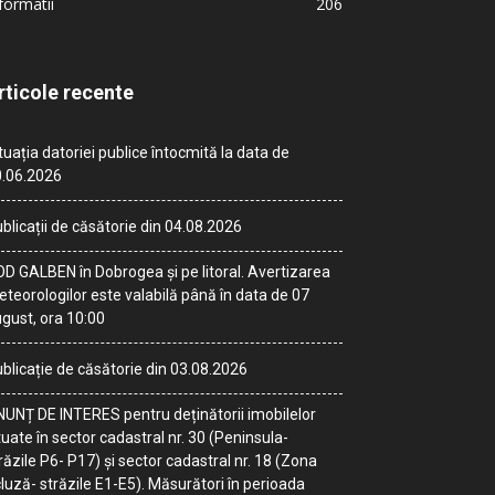
formatii
206
rticole recente
tuația datoriei publice întocmită la data de
.06.2026
blicații de căsătorie din 04.08.2026
D GALBEN în Dobrogea și pe litoral. Avertizarea
teorologilor este valabilă până în data de 07
gust, ora 10:00
blicație de căsătorie din 03.08.2026
UNȚ DE INTERES pentru deținătorii imobilelor
tuate în sector cadastral nr. 30 (Peninsula-
răzile P6- P17) și sector cadastral nr. 18 (Zona
luză- străzile E1-E5). Măsurători în perioada