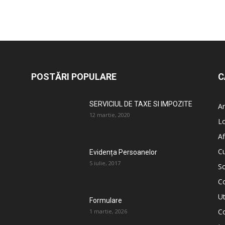
POSTĂRI POPULARE
C
SERVICIUL DE TAXE SI IMPOZITE
An
12 martie, 2020
L
Af
C
Evidența Persoanelor
5 iulie, 2017
So
C
Ut
Formulare
Co
1 martie, 2026