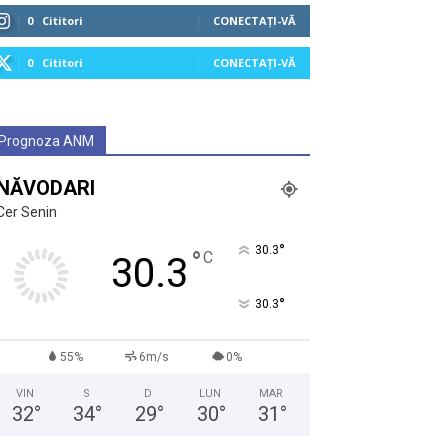
0
Cititori
CONECTAȚI-VĂ
0
Cititori
CONECTAȚI-VĂ
Prognoza ANM
NĂVODARI
Cer Senin
°
30.3
°
C
30.3
°
30.3
55%
6m/s
0%
VIN
S
D
LUN
MAR
32
°
34
°
29
°
30
°
31
°