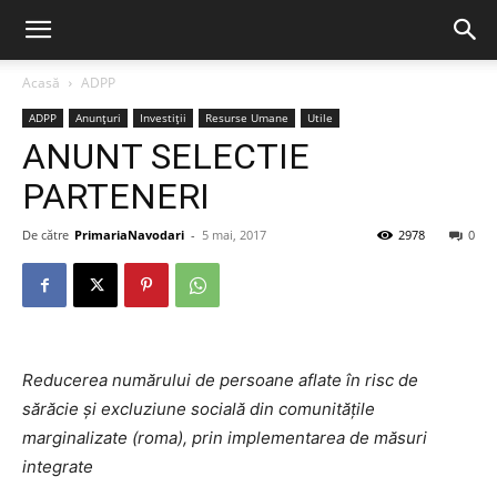
Acasă
ADPP
ADPP
Anunțuri
Investiții
Resurse Umane
Utile
ANUNT SELECTIE
PARTENERI
De către
PrimariaNavodari
-
5 mai, 2017
2978
0
Reducerea numărului de persoane aflate în risc de
sărăcie și excluziune socială din comunitățile
marginalizate (roma), prin implementarea de măsuri
integrate