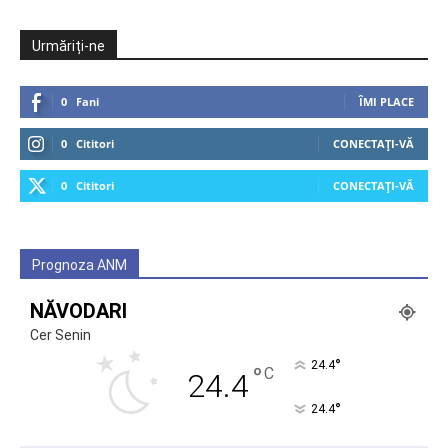
Urmăriți-ne
0
Fani
ÎMI PLACE
0
Cititori
CONECTAȚI-VĂ
0
Cititori
CONECTAȚI-VĂ
Prognoza ANM
NĂVODARI
Cer Senin
°
24.4
°
C
24.4
°
24.4