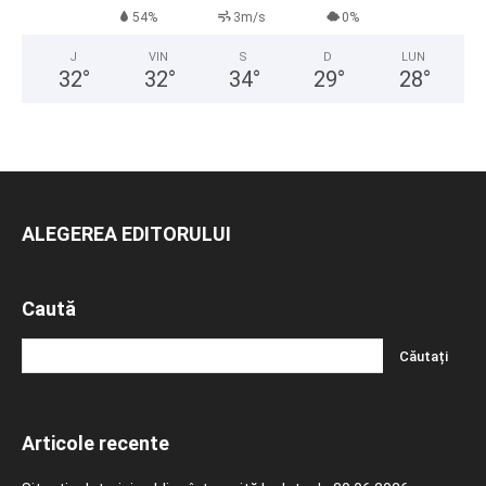
54%
3m/s
0%
J
VIN
S
D
LUN
32
°
32
°
34
°
29
°
28
°
ALEGEREA EDITORULUI
Caută
Articole recente